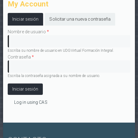
My Account
Solapas principales
Iniciar sesión
(solapa activa)
Solicitar una nueva contraseña
Nombre de usuario
*
Escriba su nombre de usuario en UDGVirtual Formación Integral.
Contraseña
*
Escriba la contraseña asignada a su nombre de usuario.
Log in using CAS