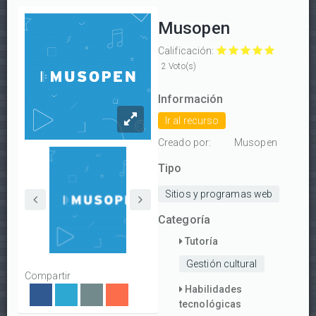
Musopen
Calificación:
Musopen
Musopen
Musopen
Musopen
Musopen
2 Voto(s)
con
con
con
con
con
1/5
2/5
3/5
4/5
5/5
Información
estrellas
estrellas
estrellas
estrellas
estrellas
Ir al recurso
Creado por:
Musopen
Tipo
Sitios y programas web
Categoría
Tutoría
Gestión cultural
Compartir
Habilidades
tecnológicas