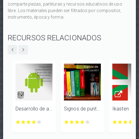
comparte piezas, partituras y recursos educativos de uso
libre. Los materiales pueden ser filtrados por compositor,
instrumento, época y forma.
RECURSOS RELACIONADOS
Desarrollo de aplicaciones móviles con Android
Signos de puntuación
Ikasten
Desarrollo
Desarrollo
Desarrollo
Desarrollo
Desarrollo
Signos
Signos
Signos
Signos
Signos
Ikasten
Ikasten
Ikasten
Ikast
Ik
de
de
de
de
de
de
de
de
de
de
con
con
con
con
co