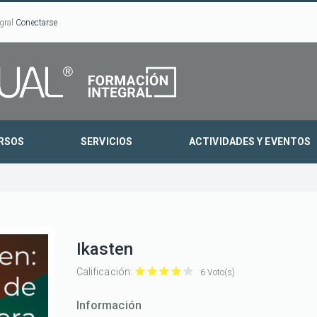
gral
Conectarse
RSOS
SERVICIOS
ACTIVIDADES Y EVENTOS
Ikasten
Calificación:
6 Voto(s)
Ikasten
Ikasten
Ikasten
Ikasten
Ikasten
con
con
con
con
con
Información
1/5
2/5
3/5
4/5
5/5