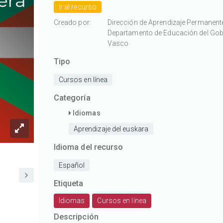
Ir al recurso
estrellas
estrellas
estrellas
estrellas
estrellas
Creado por:
Dirección de Aprendizaje Permanente
Departamento de Educación del Gob
Vasco
Tipo
Cursos en línea
Categoría
Idiomas
Aprendizaje del euskara
Idioma del recurso
Español
Etiqueta
Idiomas
Cursos en línea
Descripción