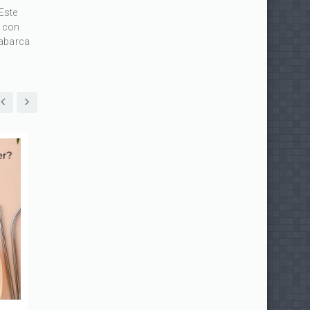
Este
e con
 abarca