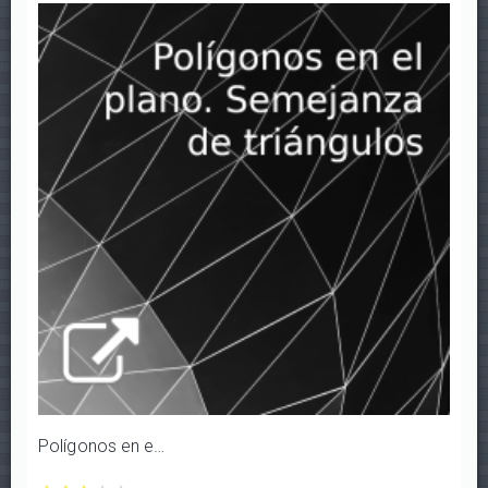
1/5
2/5
3/5
4/5
5/5
estrellas
estrellas
estrellas
estrellas
estrellas
Polígonos en el plano. Semejanza de triángulos