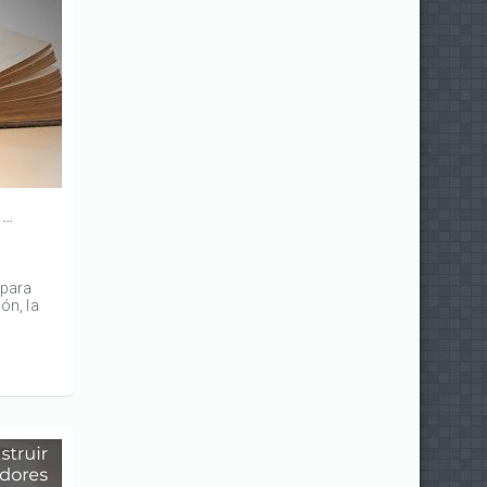
Cómo determinar el tema de un texto
 para
ón, la
áles son
que se
unos
 tema de