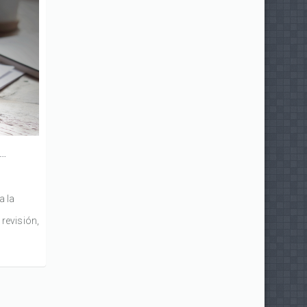
ear y construir borradores
a la
 revisión,
a tener
 lector y
a la