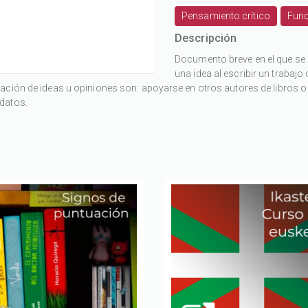
Pensamiento crítico
Fun
Descripción
Documento breve en el que s
una idea al escribir un trabaj
ación de ideas u opiniones son: apoyarse en otros autores de libros o
datos.