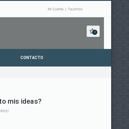
Mi Cuenta
Favoritos
0
CONTACTO
o mis ideas?
oto(s)
o
o
nto
mento