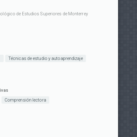
nológico de Estudios Superiores de Monterrey
as
o
Técnicas de estudio y autoaprendizaje
ivas
Comprensión lectora