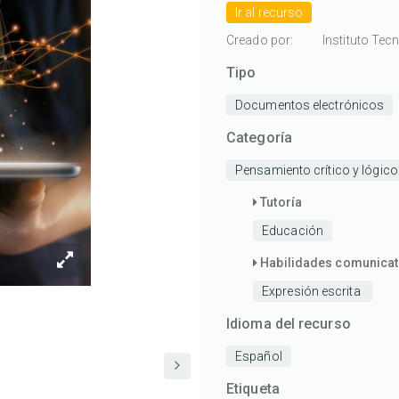
Ir al recurso
ideas?
ideas?
ideas?
ideas?
ideas?
con
con
con
con
con
Creado por:
Instituto Tec
1/5
2/5
3/5
4/5
5/5
Tipo
estrellas
estrellas
estrellas
estrellas
estrell
Documentos electrónicos
Categoría
Pensamiento crítico y lógic
Tutoría
Educación
Habilidades comunicat
Expresión escrita
Idioma del recurso
Español
Etiqueta