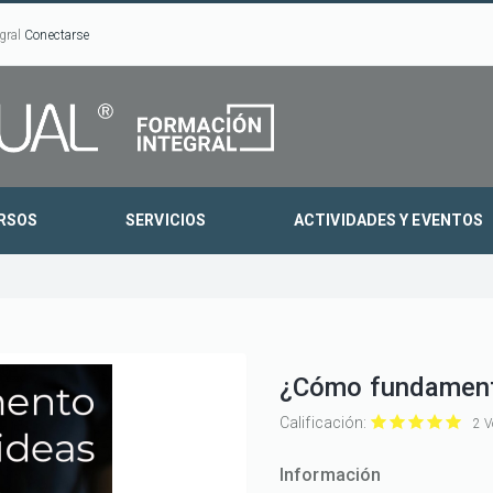
gral
Conectarse
RSOS
SERVICIOS
ACTIVIDADES Y EVENTOS
¿Cómo fundament
Calificación:
2 V
¿Cómo
¿Cómo
¿Cómo
¿Cómo
¿Cóm
fundamento
fundamento
fundament
fundame
funda
Información
mis
mis
mis
mis
mis