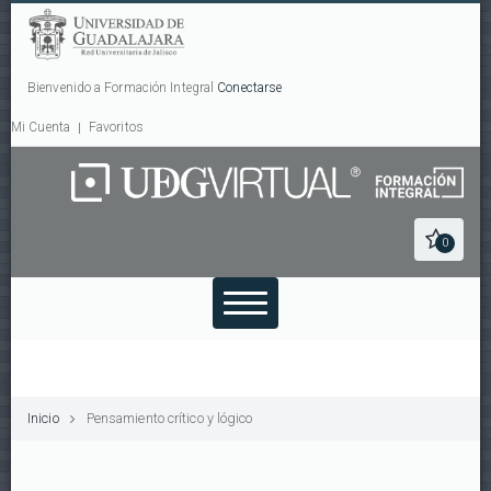
Bienvenido a Formación Integral
Conectarse
Mi Cuenta
Favoritos
0
Inicio
Pensamiento crítico y lógico