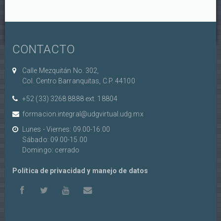
Android
Android
Android
Android
Android
estrellas
estrellas
estrellas
estrellas
estrellas
con
con
con
con
con
1/5
2/5
3/5
4/5
5/5
estrellas
estrellas
estrellas
estrellas
estrellas
CONTACTO
Calle Mezquitán No. 302,
Col. Centro Barranquitas, C.P. 44100
+52 (33) 3268 8888‏ ext. 18804
formacion.integral@udgvirtual.udg.mx
Lunes - Viernes: 09.00-16.00
Sábado: 09.00-15.00
Domingo: cerrado
Política de privacidad y manejo de datos