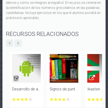
latinos y cómo se integran al español. El recurso se central en
la identificación de los números grecolatinos en las palabras
castellanas. Incluye ejercicios en los que el alumno pondrá en
práctica lo aprendido.
RECURSOS RELACIONADOS
Desarrollo de aplicaciones móviles con Android
Signos de puntuación
Ikasten
Desarrollo
Desarrollo
Desarrollo
Desarrollo
Desarrollo
Signos
Signos
Signos
Signos
Signos
Ikasten
Ikasten
Ikasten
Ikast
Ik