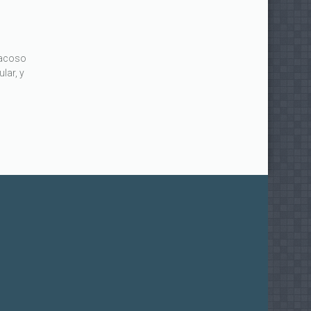
 acoso
lar, y