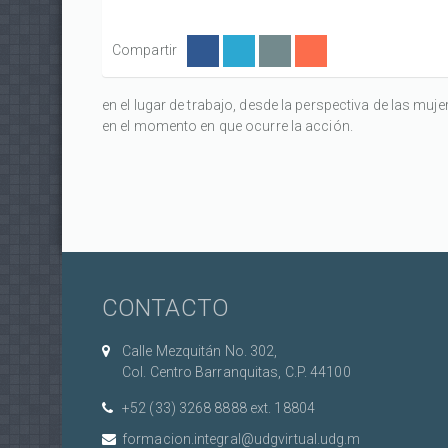
Compartir
en el lugar de trabajo, desde la perspectiva de las muj
en el momento en que ocurre la acción.
CONTACTO
Calle Mezquitán No. 302,
Col. Centro Barranquitas, C.P. 44100
+52 (33) 3268 8888‏ ext. 18804
formacion.integral@udgvirtual.udg.m