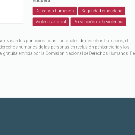
Etiqueta
Derechos humanos
Seguridad ciudadana
Violencia social
Prevención de la violencia
 revisan los principios constitucionales de derechos humanos, el
derechos humanos de las personas en reclusión penitenciaria y los
ia gratuita emitida por la Comisión Nacional de Derechos Humanos. F