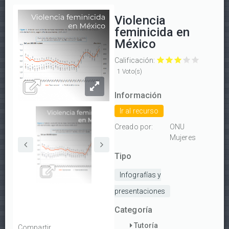
Violencia
feminicida en
México
Calificación:
Violencia
Violencia
Violencia
Violencia
Violencia
1 Voto(s)
feminicida
feminicida
feminicida
feminicida
feminicida
en
en
en
en
en
Información
México
México
México
México
México
Ir al recurso
con
con
con
con
con
1/5
2/5
3/5
4/5
5/5
Creado por:
ONU
estrellas
estrellas
estrellas
estrellas
estrellas
Mujeres
Tipo
Infografías y
presentaciones
Categoría
Tutoría
Compartir