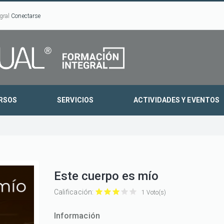
gral
Conectarse
RSOS
SERVICIOS
ACTIVIDADES Y EVENTOS
Este cuerpo es mío
Calificación:
1 Voto(s)
Este
Este
Este
Este
Este
cuerpo
cuerpo
cuerpo
cuerpo
cuerpo
Información
es
es
es
es
es