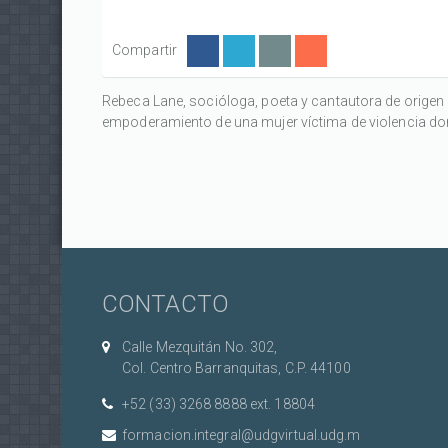
Compartir
Rebeca Lane, socióloga, poeta y cantautora de origen 
empoderamiento de una mujer víctima de violencia do
CONTACTO
Calle Mezquitán No. 302,
Col. Centro Barranquitas, C.P. 44100
+52 (33) 3268 8888‏ ext. 18804
formacion.integral@udgvirtual.udg.m