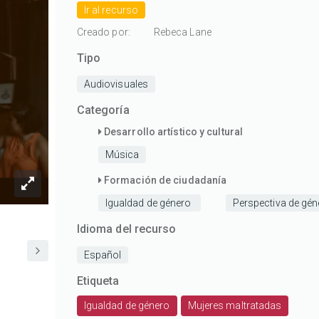
Ir al recurso
mío
mío
mío
mío
mío
con
con
con
con
con
Creado por:
Rebeca Lane
1/5
2/5
3/5
4/5
5/5
Tipo
estrellas
estrellas
estrellas
estrellas
estrellas
Audiovisuales
Categoría
Desarrollo artístico y cultural
Música
Formación de ciudadanía
Igualdad de género
Perspectiva de gén
Idioma del recurso
Español
Etiqueta
Igualdad de género
Mujeres maltratadas