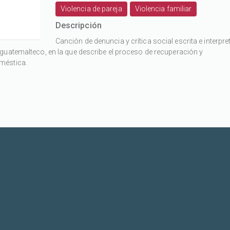
Violencia de pareja
Violencia familiar
Descripción
Canción de denuncia y crítica social escrita e interpr
guatemalteco, en la que describe el proceso de recuperación y
méstica.