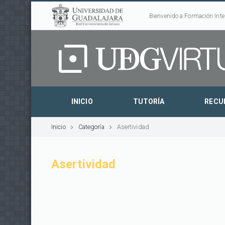
Bienvenido a Formación Inte
INICIO
TUTORÍA
RECU
Inicio
Categoría
Asertividad
Asertividad
Páginas