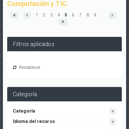
Computación y TIC
Páginas
1
2
3
4
5
6
7
8
9
…
Filtros aplicados
Categoría
Categoría
Idioma del recurso