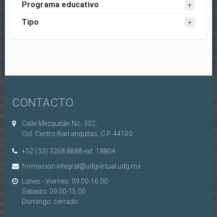
Programa educativo
Tipo
CONTACTO
Calle Mezquitán No. 302,
Col. Centro Barranquitas, C.P. 44100
+52 (33) 3268 8888‏ ext. 18804
formacion.integral@udgvirtual.udg.mx
Lunes - Viernes: 09.00-16.00
Sábado: 09.00-15.00
Domingo: cerrado