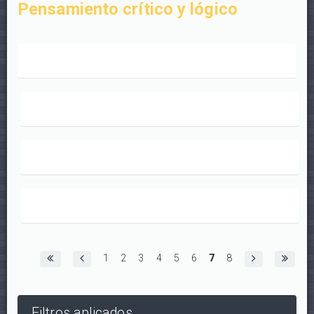
Pensamiento crítico y lógico
Páginas
1
2
3
4
5
6
7
8
Filtros aplicados