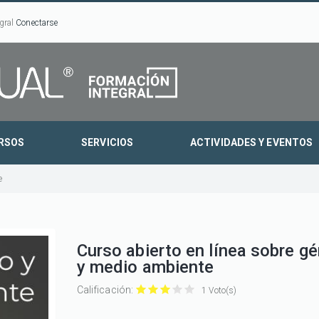
gral
Conectarse
RSOS
SERVICIOS
ACTIVIDADES Y EVENTOS
e
Curso abierto en línea sobre g
y medio ambiente
Calificación:
1 Voto(s)
Curso
Curso
Curso
Curso
Curso