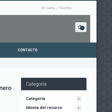
Mi Cuenta
Favoritos
0
CONTACTO
Categoría
énero
Categoría
Idioma del recurso