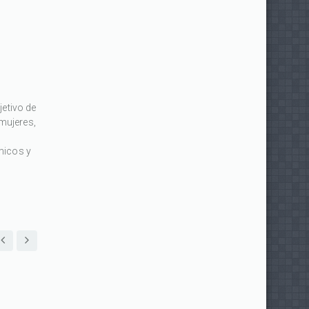
jetivo de
mujeres,
micos y