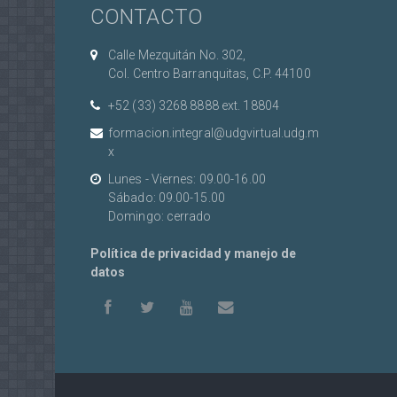
CONTACTO
con
con
con
con
con
estrel
est
1/5
2/5
3/5
4/5
5/5
estrellas
estrellas
estrellas
estrellas
estrellas
Calle Mezquitán No. 302,
Col. Centro Barranquitas, C.P. 44100
+52 (33) 3268 8888‏ ext. 18804
formacion.integral@udgvirtual.udg.m
x
Lunes - Viernes: 09.00-16.00
Sábado: 09.00-15.00
Domingo: cerrado
Política de privacidad y manejo de
datos