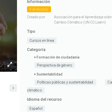
abierto
abierto
abierto
abierto
abierto
Información
en
en
en
en
en
Ir al recurso
línea
línea
línea
línea
línea
sobre
sobre
sobre
sobre
sobre
Creado por:
Asociación para el Aprendizaje sobre
género
género
género
género
género
Cambio Climático (UN CC:Learn)
y
y
y
y
y
Tipo
medio
medio
medio
medio
medio
ambiente
ambiente
ambiente
ambiente
ambiente
Cursos en línea
con
con
con
con
con
1/5
2/5
3/5
4/5
5/5
Categoría
estrellas
estrellas
estrellas
estrellas
estrellas
Formación de ciudadanía
Perspectiva de género
Sustentabilidad
Políticas públicas y sustentabilidad
Ca
climático
Idioma del recurso
Español