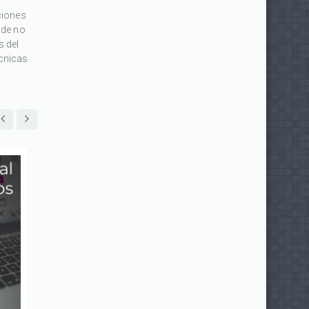
ciones
 de no
s del
écnicas