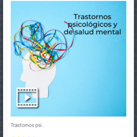
LA
LA
LA
LA
LA
AFASIA?
AFASIA?
AFASIA?
AFASIA?
AFASIA?
con
con
con
con
con
1/5
2/5
3/5
4/5
5/5
estrellas
estrellas
estrellas
estrellas
estrellas
Trastornos psicológicos y de salud mental