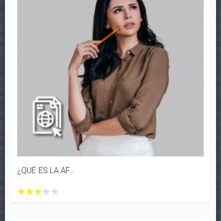
DORMIR
DORMIR
DORMIR
DORMIR
DORMIR
Y
Y
Y
Y
Y
EL
EL
EL
EL
EL
DÍA
DÍA
DÍA
DÍA
DÍA
PARA
PARA
PARA
PARA
PARA
VIVIR
VIVIR
VIVIR
VIVIR
VIVIR
con
con
con
con
con
1/5
2/5
3/5
4/5
5/5
estrellas
estrellas
estrellas
estrellas
estrellas
¿QUÉ ES LA AFASIA?
¿QUÉ
¿QUÉ
¿QUÉ
¿QUÉ
¿QUÉ
ES
ES
ES
ES
ES