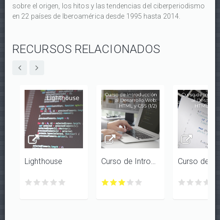
sobre el origen, los hitos y las tendencias del ciberperiodismo
en 22 países de Iberoamérica desde 1995 hasta 2014.
RECURSOS RELACIONADOS
Lighthouse
Curso de Introducción al Desarrollo Web: HTML y CSS (1/2)
Lighthouse
Lighthouse
Lighthouse
Lighthouse
Lighthouse
Curso
Curso
Curso
Curso
Curso
Curso
Curso
Curso
Curs
Cu
con
con
con
con
con
de
de
de
de
de
de
de
de
de
de
1/5
2/5
3/5
4/5
5/5
Introducción
Introducción
Introducción
Introducción
Introducción
Introducción
Introducci
Introdu
Intro
In